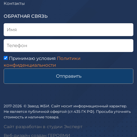
Элементы благоустройства
Контакты
ВСН
Элементы колодца
ТУ
ОБРАТНАЯ СВЯЗЬ
Трубы асбоцементные
Альбом
Приставки железобетонные (пасынки) Серия 3.407-57 и
ГОСТ
ГОСТ 14295-75
Лестничные марши
Автопавильоны
Принимаю условия
Политики
Анкера железобетонные
конфиденциальности
Балки железобетонные
Отправить
Блоки железобетонные
Диафрагмы жесткости железобетонные
Звенья железобетонные
Кабины санитарно-технические
2017-2026 © Завод ЖБИ. Сайт носит информационный характер.
Не является публичной офертой (ст.435 ГК РФ). Просьба уточнять
Капители колонн
стоимость и наличие товара.
Козырьки входов для общественных зданий
Сайт разработан в студии Эксперт
Колонны железобетонные
Веб-дизайн создан ГЕРОЯМИ