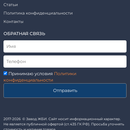
Шахты лифтов железобетонные
Статьи
Шифр
Шпалы железобетонные
Политика конфиденциальности
Рабочие чертежи
Элементы благоустройства
Контакты
ВСН
Элементы колодца
ТУ
ОБРАТНАЯ СВЯЗЬ
Трубы асбоцементные
Альбом
Приставки железобетонные (пасынки) Серия 3.407-57 и
ГОСТ
ГОСТ 14295-75
Лестничные марши
Автопавильоны
Принимаю условия
Политики
Анкера железобетонные
конфиденциальности
Балки железобетонные
Отправить
Блоки железобетонные
Диафрагмы жесткости железобетонные
Звенья железобетонные
Кабины санитарно-технические
2017-2026 © Завод ЖБИ. Сайт носит информационный характер.
Не является публичной офертой (ст.435 ГК РФ). Просьба уточнять
Капители колонн
стоимость и наличие товара.