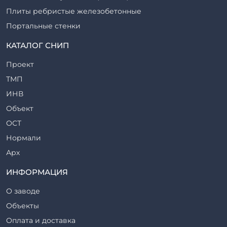
Плиты ребристые железобетонные
Портальные стенки
Прогоны железобетонные
КАТАЛОГ СНИП
Рабочие камеры и их элементы
Проект
Ригели железобетонные
ТМП
Сваи железобетонные
ИНВ
Стеновые блоки
Объект
Стойки железобетонные
ОСТ
Столбы железобетонные
Нормали
Закладные детали
Арх
Трубы железобетонные
ТР
ИНФОРМАЦИЯ
Утяжелители железобетонные
ВСП
Фермы железобетонные
О заводе
Серия
Фундаментные блоки
Объекты
ТП
Фундаменты железобетонные
Оплата и доставка
ТПР