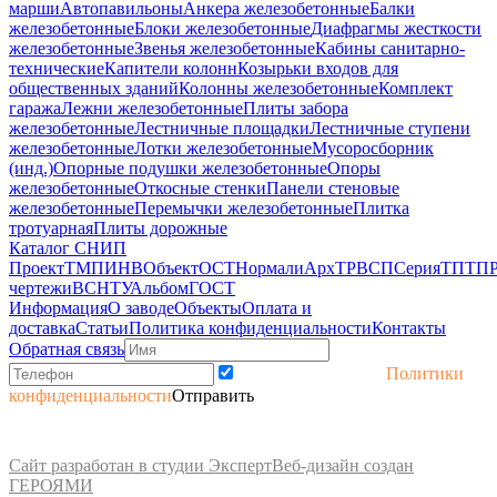
марши
Автопавильоны
Анкера железобетонные
Балки
железобетонные
Блоки железобетонные
Диафрагмы жесткости
железобетонные
Звенья железобетонные
Кабины санитарно-
технические
Капители колонн
Козырьки входов для
общественных зданий
Колонны железобетонные
Комплект
гаража
Лежни железобетонные
Плиты забора
железобетонные
Лестничные площадки
Лестничные ступени
железобетонные
Лотки железобетонные
Мусоросборник
(инд.)
Опорные подушки железобетонные
Опоры
железобетонные
Откосные стенки
Панели стеновые
железобетонные
Перемычки железобетонные
Плитка
тротуарная
Плиты дорожные
Каталог СНИП
Проект
ТМП
ИНВ
Объект
ОСТ
Нормали
Арх
ТР
ВСП
Серия
ТП
ТП
чертежи
ВСН
ТУ
Альбом
ГОСТ
Информация
О заводе
Объекты
Оплата и
доставка
Статьи
Политика конфиденциальности
Контакты
Обратная связь
Принимаю условия
Политики
конфиденциальности
Отправить
2017-2026 © Завод ЖБИ. Сайт носит информационный характер.
Не является публичной офертой (ст.435 ГК РФ). Просьба уточнять стоимость и
наличие товара.
Сайт разработан в студии Эксперт
Веб-дизайн создан
ГЕРОЯМИ