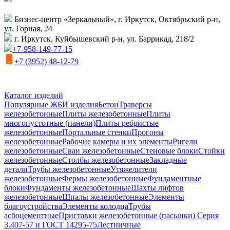
Бизнес-центр «Зеркальный», г. Иркутск, Октябрьский р-н,
ул. Горная, 24
г. Иркутск, Куйбышевский р-н, ул. Баррикад, 218/2
+7-958-149-77-15
+7 (3952) 48-12-79
Каталог изделий
Популярные ЖБИ изделия
Бетон
Траверсы
железобетонные
Плиты железобетонные
Плиты
многопустотные (панели)
Плиты ребристые
железобетонные
Портальные стенки
Прогоны
железобетонные
Рабочие камеры и их элементы
Ригели
железобетонные
Сваи железобетонные
Стеновые блоки
Стойки
железобетонные
Столбы железобетонные
Закладные
детали
Трубы железобетонные
Утяжелители
железобетонные
Фермы железобетонные
Фундаментные
блоки
Фундаменты железобетонные
Шахты лифтов
железобетонные
Шпалы железобетонные
Элементы
благоустройства
Элементы колодца
Трубы
асбоцементные
Приставки железобетонные (пасынки) Серия
3.407-57 и ГОСТ 14295-75
Лестничные