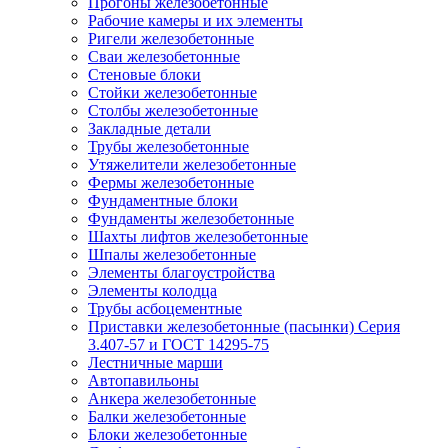
Прогоны железобетонные
Рабочие камеры и их элементы
Ригели железобетонные
Сваи железобетонные
Стеновые блоки
Стойки железобетонные
Столбы железобетонные
Закладные детали
Трубы железобетонные
Утяжелители железобетонные
Фермы железобетонные
Фундаментные блоки
Фундаменты железобетонные
Шахты лифтов железобетонные
Шпалы железобетонные
Элементы благоустройства
Элементы колодца
Трубы асбоцементные
Приставки железобетонные (пасынки) Серия
3.407-57 и ГОСТ 14295-75
Лестничные марши
Автопавильоны
Анкера железобетонные
Балки железобетонные
Блоки железобетонные