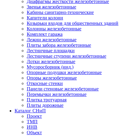
Диафрагмы жесткости железобетонные
Звенья железобетонные
Кабины санитарно-технические
Капители колонн
Козырьки входов для общественных зданий
Колонны железобетонные
Комплект гаража
Лежни железобетонные
Плиты забора железобетонные
Лестничные площадки
Лестничные ступени железобетонные
Лотки железобетонные
Мусоросборник (инд.)
Опорные подушки железобетонные
Опоры железобетонные
Откосные стенки
Панели стеновые железобетонные
Перемычки железобетонные
Плитка тротуарная
Плиты дорожные
Каталог СНиП
Проект
ТМП
ИНВ
Объект