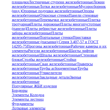
площадки
Лестничные ступени железобетонные
Лежни
железобетонные
Лотки железобетонные
Мусоросборник
(инд.)
Опорные подушки железобетонные
Опоры
железобетонные
Откосные стенки
Панели стеновые
железобетонные
Перемычки железобетонные
Плитка
тротуарная
Плиты дорожные
Плиты многопустотные
(панели)
Плиты ребристые железобетонные
Плиты
забора железобетонные
Плиты
железобетонные
Портальные стенки
Приставки
железобетонные (пасынки) Серия 3.407-57 и ГОСТ
14295-75
Прогоны железобетонные
Рабочие камеры и их
элементы
Ригели железобетонные
Шахты лифтов
железобетонные
Шпалы железобетонные
Стеновые
блоки
Столбы железобетонные
Стойки
железобетонные
Сваи железобетонные
Траверсы
железобетонные
Трубы асбоцементные
Трубы
железобетонные
Утяжелители
железобетонные
Закладные детали
Звенья
железобетонные
Популярные ЖБИ изделия
Бордюры
Элементы Колодца
Элементы лестниц
Фундаменты
Лотковые элементы