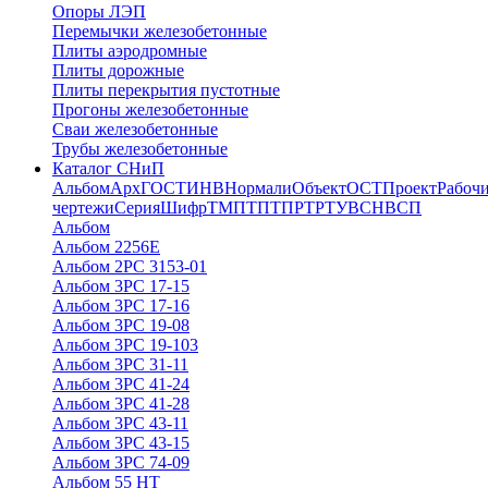
Опоры ЛЭП
Перемычки железобетонные
Плиты аэродромные
Плиты дорожные
Плиты перекрытия пустотные
Прогоны железобетонные
Сваи железобетонные
Трубы железобетонные
Каталог СНиП
Альбом
Арх
ГОСТ
ИНВ
Нормали
Объект
ОСТ
Проект
Рабоч
чертежи
Серия
Шифр
ТМП
ТП
ТПР
ТР
ТУ
ВСН
ВСП
Альбом
Альбом 2256Е
Альбом 2РС 3153-01
Альбом 3РС 17-15
Альбом 3РС 17-16
Альбом 3РС 19-08
Альбом 3РС 19-103
Альбом 3РС 31-11
Альбом 3РС 41-24
Альбом 3РС 41-28
Альбом 3РС 43-11
Альбом 3РС 43-15
Альбом 3РС 74-09
Альбом 55 НТ