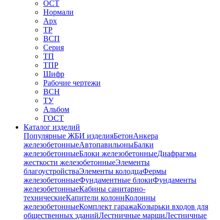
ОСТ
Нормали
Арх
ТР
ВСП
Серия
ТП
ТПР
Шифр
Рабочие чертежи
ВСН
ТУ
Альбом
ГОСТ
Каталог изделий
Популярные ЖБИ изделия
Бетон
Анкера
железобетонные
Автопавильоны
Балки
железобетонные
Блоки железобетонные
Диафрагмы
жесткости железобетонные
Элементы
благоустройства
Элементы колодца
Фермы
железобетонные
Фундаментные блоки
Фундаменты
железобетонные
Кабины санитарно-
технические
Капители колонн
Колонны
железобетонные
Комплект гаража
Козырьки входов для
общественных зданий
Лестничные марши
Лестничные