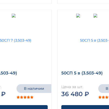
.503-49)
50СП 5 в (3.503-49)
.
Цена за шт.
В наличии
В
 ₽
36 480 ₽