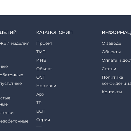
ЗДЕЛИЙ
КАТАЛОГ СНИП
ИНФОРМАЦ
ЖБИ изделия
Проект
О заводе
ТМП
Объекты
ИНВ
Оплата и дос
ные
Объект
Статьи
обетонные
ОСТ
Политика
пустотные
конфиденциа
Нормали
Контакты
Арх
стые
ТР
ные
ВСП
стенки
Серия
езобетонные
ТП
еры и их