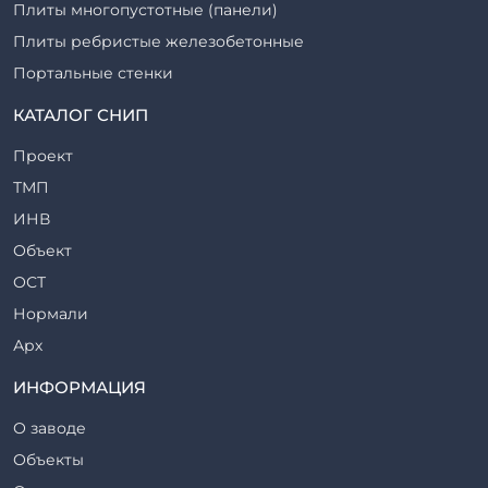
Плиты многопустотные (панели)
Плиты ребристые железобетонные
Портальные стенки
Прогоны железобетонные
КАТАЛОГ СНИП
Рабочие камеры и их элементы
Проект
Ригели железобетонные
ТМП
Сваи железобетонные
ИНВ
Стеновые блоки
Объект
Стойки железобетонные
ОСТ
Столбы железобетонные
Нормали
Закладные детали
Арх
Трубы железобетонные
ТР
ИНФОРМАЦИЯ
Утяжелители железобетонные
ВСП
Фермы железобетонные
О заводе
Серия
Фундаментные блоки
Объекты
ТП
Фундаменты железобетонные