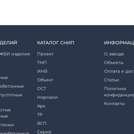
ЗДЕЛИЙ
КАТАЛОГ СНИП
ИНФОРМАЦ
ЖБИ изделия
Проект
О заводе
ТМП
Объекты
ИНВ
Оплата и дос
ные
Объект
Статьи
обетонные
ОСТ
Политика
пустотные
конфиденциа
Нормали
Контакты
Арх
стые
ТР
ные
ВСП
стенки
Серия
езобетонные