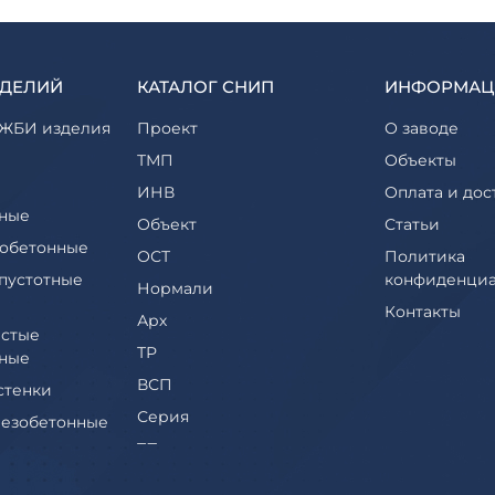
ЗДЕЛИЙ
КАТАЛОГ СНИП
ИНФОРМАЦ
ЖБИ изделия
Проект
О заводе
ТМП
Объекты
ИНВ
Оплата и дос
ные
Объект
Статьи
обетонные
ОСТ
Политика
пустотные
конфиденциа
Нормали
Контакты
Арх
стые
ТР
ные
ВСП
стенки
Серия
езобетонные
ТП
еры и их
ТПР