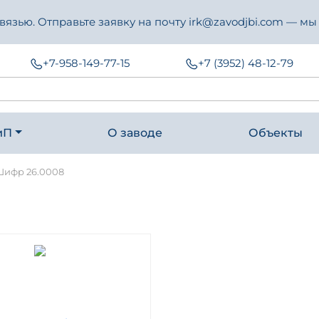
зью. Отправьте заявку на почту irk@zavodjbi.com — мы
+7-958-149-77-15
+7 (3952) 48-12-79
иП
О заводе
Объекты
Шифр 26.0008