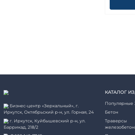
КАТАЛОГ И
Популярные 
Бизнес-центр «Зеркальный», г.
Иркутск, Октябрьский р-н, ул. Горная, 24
Бетон
г. Иркутск, Куйбышевский р-н, ул.
Траверсы
Баррикад, 218/2
железобетон