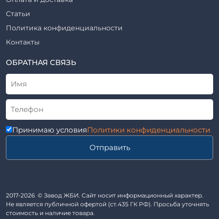
ТПР
Шахты лифтов железобетонные
Статьи
Шифр
Шпалы железобетонные
Политика конфиденциальности
Рабочие чертежи
Элементы благоустройства
Контакты
ВСН
Элементы колодца
ТУ
ОБРАТНАЯ СВЯЗЬ
Трубы асбоцементные
Альбом
Приставки железобетонные (пасынки) Серия 3.407-57 и
ГОСТ
ГОСТ 14295-75
Лестничные марши
Автопавильоны
Принимаю условия
Политики конфиденциальности
Анкера железобетонные
Отправить
Балки железобетонные
Блоки железобетонные
Диафрагмы жесткости железобетонные
Звенья железобетонные
2017-2026 © Завод ЖБИ. Сайт носит информационный характер.
Кабины санитарно-технические
Не является публичной офертой (ст.435 ГК РФ). Просьба уточнять
стоимость и наличие товара.