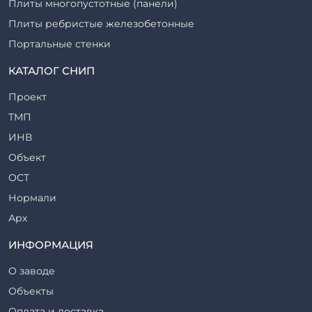
Плиты многопустотные (панели)
Плиты ребристые железобетонные
Портальные стенки
Прогоны железобетонные
КАТАЛОГ СНИП
Рабочие камеры и их элементы
Проект
Ригели железобетонные
ТМП
Сваи железобетонные
ИНВ
Стеновые блоки
Объект
Стойки железобетонные
ОСТ
Столбы железобетонные
Нормали
Закладные детали
Арх
Трубы железобетонные
ТР
ИНФОРМАЦИЯ
Утяжелители железобетонные
ВСП
Фермы железобетонные
О заводе
Серия
Фундаментные блоки
Объекты
ТП
Фундаменты железобетонные
Оплата и доставка