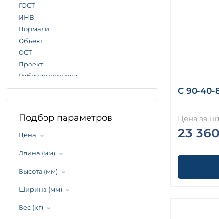
ГОСТ
ИНВ
Нормали
Объект
ОСТ
Проект
Рабочие чертежи
Серия
С 90-40-
ТМП
ТП
Подбор параметров
Цена за шт
ТПР
23 360
ТР
Цена
ТУ
Длина (мм)
Шифр
Высота (мм)
Ширина (мм)
Вес (кг)