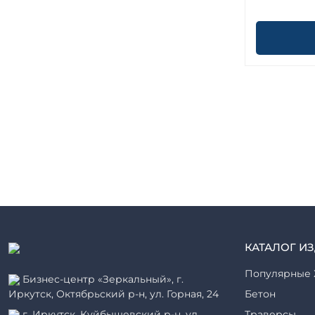
КАТАЛОГ И
Популярные 
Бизнес-центр «Зеркальный», г.
Иркутск, Октябрьский р-н, ул. Горная, 24
Бетон
г. Иркутск, Куйбышевский р-н, ул.
Траверсы