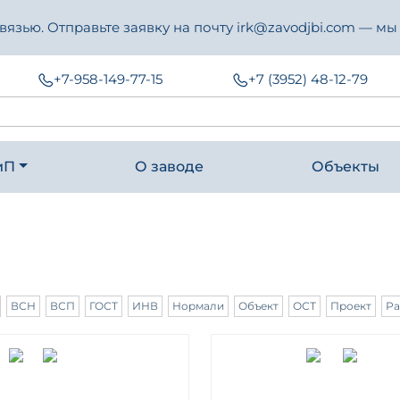
зью. Отправьте заявку на почту irk@zavodjbi.com — мы
+7-958-149-77-15
+7 (3952) 48-12-79
иП
О заводе
Объекты
ВСН
ВСП
ГОСТ
ИНВ
Нормали
Объект
ОСТ
Проект
Ра