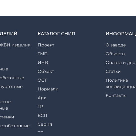
ЗДЕЛИЙ
КАТАЛОГ СНИП
ИНФОРМАЦ
ЖБИ изделия
Проект
О заводе
ТМП
Объекты
ИНВ
Оплата и дос
ные
Объект
Статьи
обетонные
ОСТ
Политика
пустотные
конфиденциа
Нормали
Контакты
Арх
стые
ТР
ные
ВСП
стенки
Серия
езобетонные
ТП
еры и их