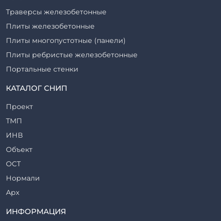
Траверсы железобетонные
Плиты железобетонные
Плиты многопустотные (панели)
Плиты ребристые железобетонные
Портальные стенки
Прогоны железобетонные
КАТАЛОГ СНИП
Рабочие камеры и их элементы
Проект
Ригели железобетонные
ТМП
Сваи железобетонные
ИНВ
Стеновые блоки
Объект
Стойки железобетонные
ОСТ
Столбы железобетонные
Нормали
Закладные детали
Арх
Трубы железобетонные
ТР
ИНФОРМАЦИЯ
Утяжелители железобетонные
ВСП