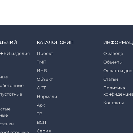
ЗДЕЛИЙ
КАТАЛОГ СНИП
ИНФОРМАЦ
ЖБИ изделия
Проект
О заводе
ТМП
Объекты
ИНВ
Оплата и дос
ные
Объект
Статьи
обетонные
ОСТ
Политика
пустотные
конфиденциа
Нормали
Контакты
Арх
стые
ТР
ные
ВСП
стенки
Серия
езобетонные