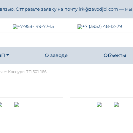
зью. Отправьте заявку на почту irk@zavodjbi.com — мы
+7-958-149-77-15
+7 (3952) 48-12-79
иП
О заводе
Объекты
-
ные
Косоуры ТП 501-166