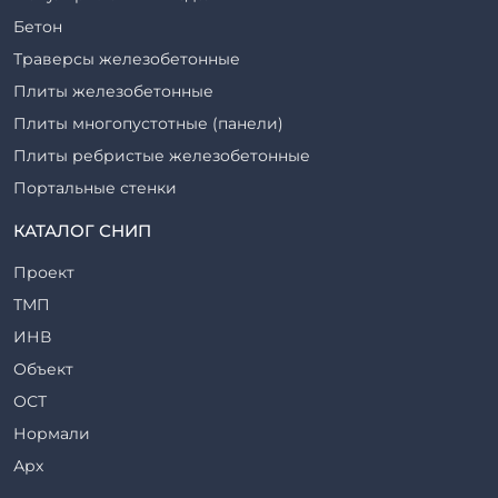
Бетон
Траверсы железобетонные
Плиты железобетонные
Плиты многопустотные (панели)
Плиты ребристые железобетонные
Портальные стенки
Прогоны железобетонные
КАТАЛОГ СНИП
Рабочие камеры и их элементы
Проект
Ригели железобетонные
ТМП
Сваи железобетонные
ИНВ
Стеновые блоки
Объект
Стойки железобетонные
ОСТ
Столбы железобетонные
Нормали
Закладные детали
Арх
Трубы железобетонные
ТР