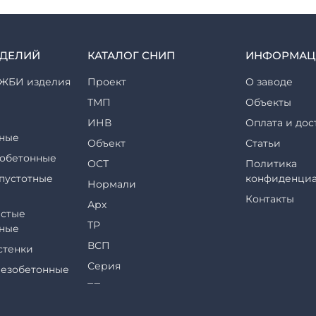
ЗДЕЛИЙ
КАТАЛОГ СНИП
ИНФОРМАЦ
ЖБИ изделия
Проект
О заводе
ТМП
Объекты
ИНВ
Оплата и дос
ные
Объект
Статьи
обетонные
ОСТ
Политика
пустотные
конфиденциа
Нормали
Контакты
Арх
стые
ТР
ные
ВСП
стенки
Серия
езобетонные
ТП
еры и их
ТПР