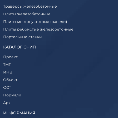
Траверсы железобетонные
Плиты железобетонные
Плиты многопустотные (панели)
Плиты ребристые железобетонные
Портальные стенки
Прогоны железобетонные
КАТАЛОГ СНИП
Рабочие камеры и их элементы
Проект
Ригели железобетонные
ТМП
Сваи железобетонные
ИНВ
Стеновые блоки
Объект
Стойки железобетонные
ОСТ
Столбы железобетонные
Нормали
Закладные детали
Арх
Трубы железобетонные
ТР
ИНФОРМАЦИЯ
Утяжелители железобетонные