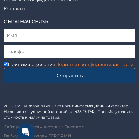
Рабочие чертежи
Элементы благоустройства
Контакты
ВСН
Элементы колодца
ТУ
ОБРАТНАЯ СВЯЗЬ
Трубы асбоцементные
Альбом
Приставки железобетонные (пасынки) Серия 3.407-57 и
ГОСТ
ГОСТ 14295-75
Лестничные марши
Автопавильоны
Принимаю условия
Политики конфиденциальности
Анкера железобетонные
Отправить
Балки железобетонные
Блоки железобетонные
Диафрагмы жесткости железобетонные
Звенья железобетонные
2017-2026 © Завод ЖБИ. Сайт носит информационный характер.
Кабины санитарно-технические
Не является публичной офертой (ст.435 ГК РФ). Просьба уточнять
стоимость и наличие товара.
Капители колонн
Сайт разработан в студии Эксперт
Козырьки входов для общественных зданий
Веб-дизайн создан ГЕРОЯМИ