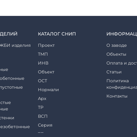
ЗДЕЛИЙ
КАТАЛОГ СНИП
ИНФОРМАЦ
ЖБИ изделия
Проект
О заводе
ТМП
Объекты
ИНВ
Оплата и дос
ные
Объект
Статьи
обетонные
ОСТ
Политика
пустотные
конфиденциа
Нормали
Контакты
Арх
стые
ТР
ные
ВСП
стенки
Серия
езобетонные
ТП
еры и их