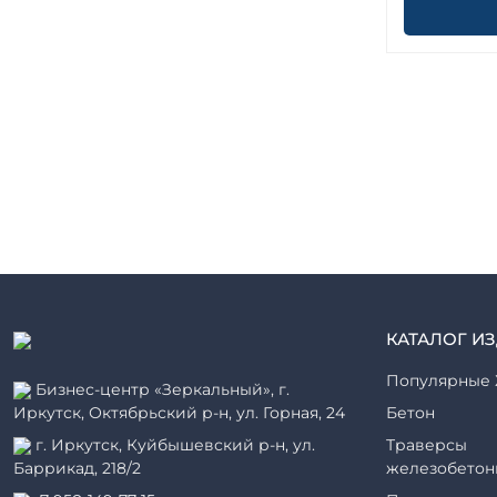
КАТАЛОГ И
Популярные 
Бизнес-центр «Зеркальный», г.
Иркутск, Октябрьский р-н, ул. Горная, 24
Бетон
г. Иркутск, Куйбышевский р-н, ул.
Траверсы
Баррикад, 218/2
железобетон