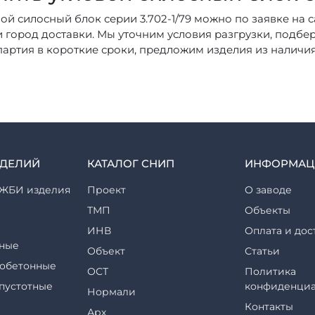
ой силосный блок серии 3.702-1/79 можно по заявке на с
и город доставки. Мы уточним условия разгрузки, подбе
партия в короткие сроки, предложим изделия из наличия 
ЗДЕЛИЙ
КАТАЛОГ СНИП
ИНФОРМАЦ
ЖБИ изделия
Проект
О заводе
ТМП
Объекты
ИНВ
Оплата и дос
ные
Объект
Статьи
обетонные
ОСТ
Политика
пустотные
конфиденциа
Нормали
Контакты
Арх