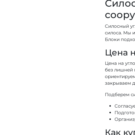
Силос
соор
Силосный угл
силоса. Мы 
Блоки подхо
Цена н
Цена на угло
без лишней п
ориентируем
закрываем д
Подберем си
Согласуе
Подгото
Организ
Как ку