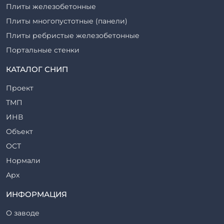
Плиты железобетонные
Плиты многопустотные (панели)
Плиты ребристые железобетонные
Портальные стенки
Прогоны железобетонные
КАТАЛОГ СНИП
Рабочие камеры и их элементы
Проект
Ригели железобетонные
ТМП
Сваи железобетонные
ИНВ
Стеновые блоки
Объект
Стойки железобетонные
ОСТ
Столбы железобетонные
Нормали
Закладные детали
Арх
Трубы железобетонные
ТР
ИНФОРМАЦИЯ
Утяжелители железобетонные
ВСП
Фермы железобетонные
О заводе
Серия
Фундаментные блоки