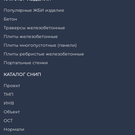
Популярные ЖБИ изделия
Бетон
Траверсы железобетонные
Плиты железобетонные
Плиты многопустотные (панели)
Плиты ребристые железобетонные
Портальные стенки
Прогоны железобетонные
КАТАЛОГ СНИП
Рабочие камеры и их элементы
Проект
Ригели железобетонные
ТМП
Сваи железобетонные
ИНВ
Стеновые блоки
Объект
Стойки железобетонные
ОСТ
Столбы железобетонные
Нормали
Закладные детали