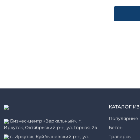
КАТАЛОГ И
Популярные 
Бизнес-центр «Зеркальный», г.
Иркутск, Октябрьский р-н, ул. Горная, 24
Бетон
г. Иркутск, Куйбышевский р-н, ул.
Траверсы