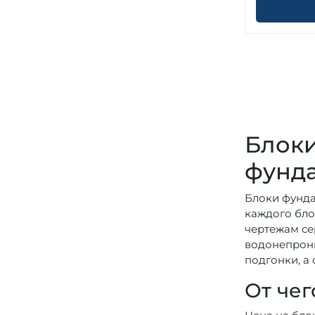
Блоки
фунд
Блоки фунда
каждого бло
чертежам се
водонепрони
подгонки, а
От чег