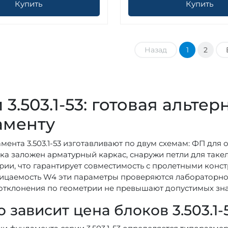
Купить
Купить
Назад
1
2
 3.503.1-53: готовая альт
аменту
мента 3.503.1-53 изготавливают по двум схемам: ФП для 
ка заложен арматурный каркас, снаружи петли для таке
рии, что гарантирует совместимость с пролетными констр
цаемость W4 эти параметры проверяются лабораторно д
 отклонения по геометрии не превышают допустимых зн
о зависит цена блоков 3.503.1-