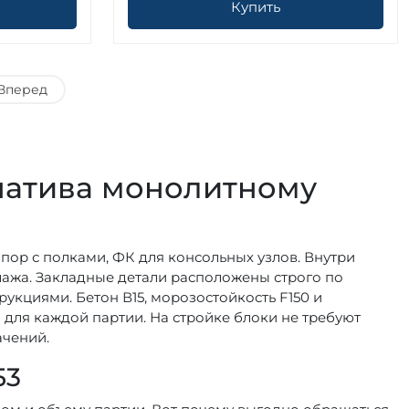
Купить
Вперед
ернатива монолитному
опор с полками, ФК для консольных узлов. Внутри
лажа. Закладные детали расположены строго по
укциями. Бетон В15, морозостойкость F150 и
ля каждой партии. На стройке блоки не требуют
ачений.
53