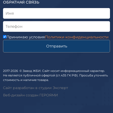
ТУ
ОБРАТНАЯ СВЯЗЬ
Трубы асбоцементные
Альбом
Приставки железобетонные (пасынки) Серия 3.407-57 и
ГОСТ
ГОСТ 14295-75
Лестничные марши
Автопавильоны
Принимаю условия
Политики конфиденциальности
Анкера железобетонные
Отправить
Балки железобетонные
Блоки железобетонные
Диафрагмы жесткости железобетонные
Звенья железобетонные
2017-2026 © Завод ЖБИ. Сайт носит информационный характер.
Кабины санитарно-технические
Не является публичной офертой (ст.435 ГК РФ). Просьба уточнять
стоимость и наличие товара.
Капители колонн
Сайт разработан в студии Эксперт
Козырьки входов для общественных зданий
Веб-дизайн создан ГЕРОЯМИ
Колонны железобетонные
Комплект гаража
Лежни железобетонные