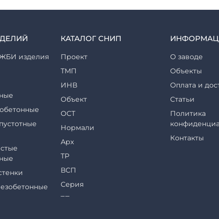
ЗДЕЛИЙ
КАТАЛОГ СНИП
ИНФОРМАЦ
ЖБИ изделия
Проект
О заводе
ТМП
Объекты
ИНВ
Оплата и дос
ные
Объект
Статьи
обетонные
ОСТ
Политика
пустотные
конфиденциа
Нормали
Контакты
Арх
стые
ТР
ные
ВСП
стенки
Серия
езобетонные
ТП
еры и их
ТПР