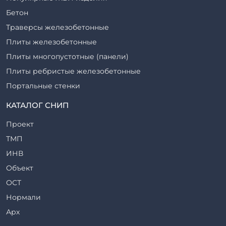
Бетон
Траверсы железобетонные
Плиты железобетонные
Плиты многопустотные (панели)
Плиты ребристые железобетонные
Портальные стенки
Прогоны железобетонные
КАТАЛОГ СНИП
Рабочие камеры и их элементы
Проект
Ригели железобетонные
ТМП
Сваи железобетонные
ИНВ
Стеновые блоки
Объект
Стойки железобетонные
ОСТ
Столбы железобетонные
Нормали
Закладные детали
Арх
Трубы железобетонные