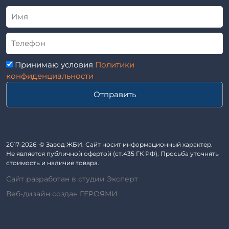
Альбом
Приставки железобетонные (пасынки) Серия 3.407-57 и
ГОСТ
ГОСТ 14295-75
Лестничные марши
Автопавильоны
Принимаю условия
Политики
Анкера железобетонные
конфиденциальности
Балки железобетонные
Отправить
Блоки железобетонные
Диафрагмы жесткости железобетонные
Звенья железобетонные
Кабины санитарно-технические
2017-2026 © Завод ЖБИ. Сайт носит информационный характер.
Не является публичной офертой (ст.435 ГК РФ). Просьба уточнять
Капители колонн
стоимость и наличие товара.
Козырьки входов для общественных зданий
Сайт разработан в студии Эксперт
Колонны железобетонные
Веб-дизайн создан ГЕРОЯМИ
Комплект гаража
Лежни железобетонные