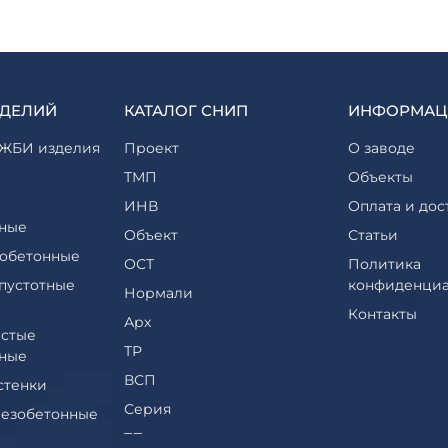
ЗДЕЛИЙ
КАТАЛОГ СНИП
ИНФОРМАЦ
ЖБИ изделия
Проект
О заводе
ТМП
Объекты
ИНВ
Оплата и дос
ные
Объект
Статьи
обетонные
ОСТ
Политика
пустотные
конфиденциа
Нормали
Контакты
Арх
стые
ТР
ные
ВСП
стенки
Серия
езобетонные
ТП
еры и их