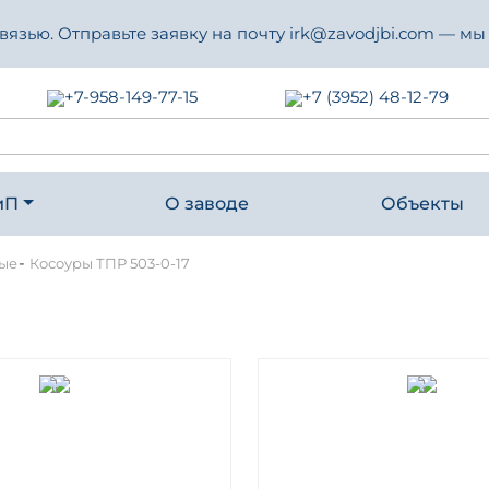
зью. Отправьте заявку на почту irk@zavodjbi.com — мы
+7-958-149-77-15
+7 (3952) 48-12-79
иП
О заводе
Объекты
-
ные
Косоуры ТПР 503-0-17