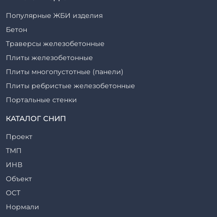
Популярные ЖБИ изделия
Бетон
Траверсы железобетонные
Плиты железобетонные
Плиты многопустотные (панели)
Плиты ребристые железобетонные
Портальные стенки
Прогоны железобетонные
КАТАЛОГ СНИП
Рабочие камеры и их элементы
Проект
Ригели железобетонные
ТМП
Сваи железобетонные
ИНВ
Стеновые блоки
Объект
Стойки железобетонные
ОСТ
Столбы железобетонные
Нормали
Закладные детали