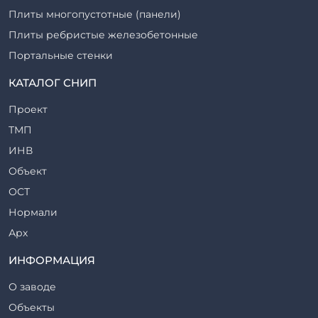
Плиты многопустотные (панели)
Плиты ребристые железобетонные
Портальные стенки
Прогоны железобетонные
КАТАЛОГ СНИП
Рабочие камеры и их элементы
Проект
Ригели железобетонные
ТМП
Сваи железобетонные
ИНВ
Стеновые блоки
Объект
Стойки железобетонные
ОСТ
Столбы железобетонные
Нормали
Закладные детали
Арх
Трубы железобетонные
ТР
ИНФОРМАЦИЯ
Утяжелители железобетонные
ВСП
Фермы железобетонные
О заводе
Серия
Фундаментные блоки
Объекты
ТП