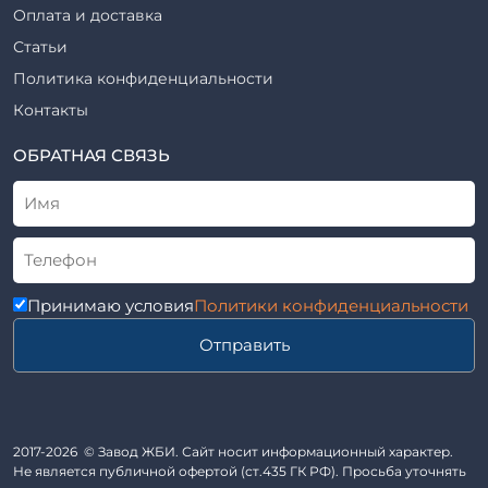
Фундаменты железобетонные
Оплата и доставка
ТПР
Шахты лифтов железобетонные
Статьи
Шифр
Шпалы железобетонные
Политика конфиденциальности
Рабочие чертежи
Элементы благоустройства
Контакты
ВСН
Элементы колодца
ТУ
ОБРАТНАЯ СВЯЗЬ
Трубы асбоцементные
Альбом
Приставки железобетонные (пасынки) Серия 3.407-57 и
ГОСТ
ГОСТ 14295-75
Лестничные марши
Автопавильоны
Принимаю условия
Политики конфиденциальности
Анкера железобетонные
Отправить
Балки железобетонные
Блоки железобетонные
Диафрагмы жесткости железобетонные
Звенья железобетонные
2017-2026 © Завод ЖБИ. Сайт носит информационный характер.
Кабины санитарно-технические
Не является публичной офертой (ст.435 ГК РФ). Просьба уточнять