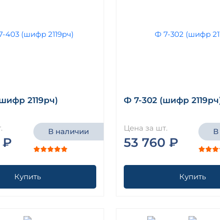
(шифр 2119рч)
Ф 7-302 (шифр 2119рч
.
Цена за шт.
В наличии
В
 ₽
53 760 ₽
Купить
Купить