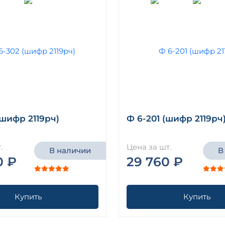
(шифр 2119рч)
Ф 6-201 (шифр 2119рч
.
Цена за шт.
В наличии
В
0 ₽
29 760 ₽
Купить
Купить