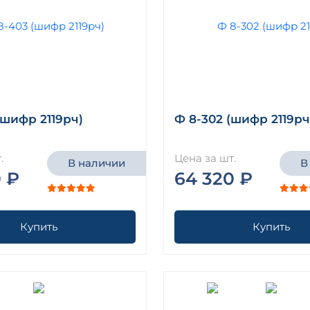
(шифр 2119рч)
Ф 8-302 (шифр 2119рч
.
Цена за шт.
В наличии
В
 ₽
64 320 ₽
Купить
Купить