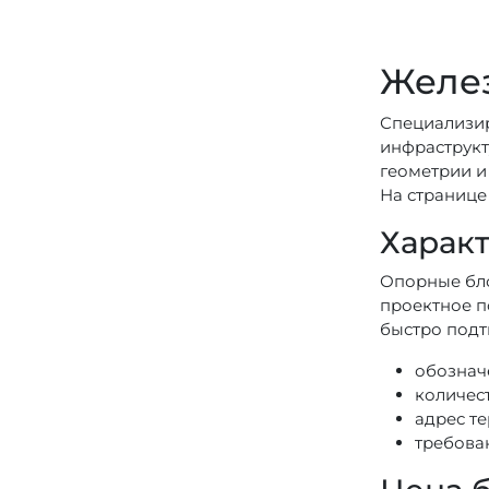
Желез
Специализир
инфраструкт
геометрии и
На странице
Характ
Опорные бло
проектное п
быстро подт
обознач
количест
адрес т
требова