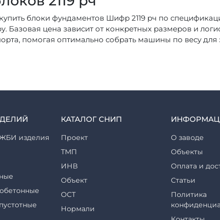
локов 2119 рч
купить блоки фундаментов Шифр 2119 рч по спецификац
у. Базовая цена зависит от конкретных размеров и логи
орта, помогая оптимально собрать машины по весу для
ЗДЕЛИЙ
КАТАЛОГ СНИП
ИНФОРМАЦ
ЖБИ изделия
Проект
О заводе
ТМП
Объекты
ИНВ
Оплата и дос
ные
Объект
Статьи
обетонные
ОСТ
Политика
пустотные
конфиденциа
Нормали
Контакты