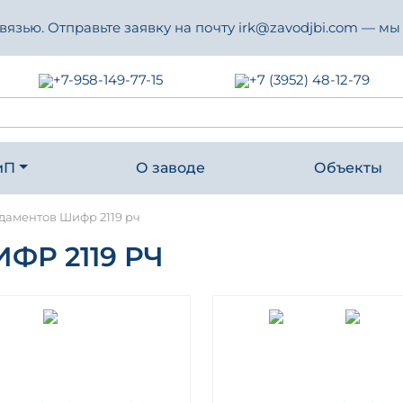
зью. Отправьте заявку на почту irk@zavodjbi.com — мы
+7-958-149-77-15
+7 (3952) 48-12-79
иП
О заводе
Объекты
даментов Шифр 2119 рч
Р 2119 РЧ