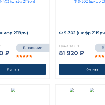
(шифр 2119рч)
Ф 9-302 (шифр 2119рч
.
Цена за шт.
В наличии
В
0 ₽
81 920 ₽
Купить
Купить