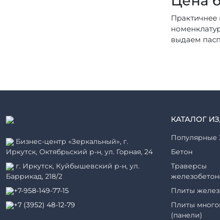
Цена б
Практичнее 
номенклатур
выдаем пасп
КАТАЛОГ И
Популярные 
Бизнес-центр «Зеркальный», г.
Иркутск, Октябрьский р-н, ул. Горная, 24
Бетон
г. Иркутск, Куйбышевский р-н, ул.
Траверсы
Баррикад, 218/2
железобетон
+7-958-149-77-15
Плиты желез
+7 (3952) 48-12-79
Плиты много
(панели)