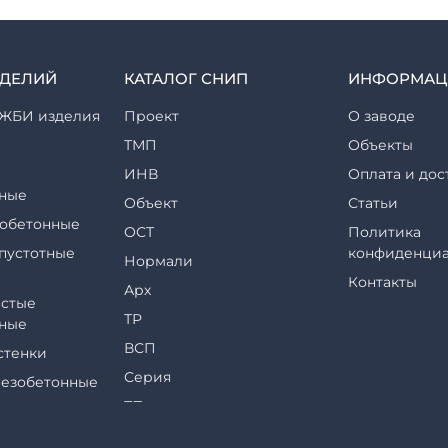
ЗДЕЛИЙ
КАТАЛОГ СНИП
ИНФОРМАЦ
ЖБИ изделия
Проект
О заводе
ТМП
Объекты
ИНВ
Оплата и дос
ные
Объект
Статьи
обетонные
ОСТ
Политика
пустотные
конфиденциа
Нормали
Контакты
Арх
стые
ТР
ные
ВСП
стенки
Серия
езобетонные
ТП
еры и их
ТПР