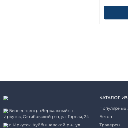
КАТАЛОГ И
Популярные 
Бизнес-центр «Зеркальный», г.
Иркутск, Октябрьский р-н, ул. Горная, 24
Бетон
г. Иркутск, Куйбышевский р-н, ул.
Траверсы