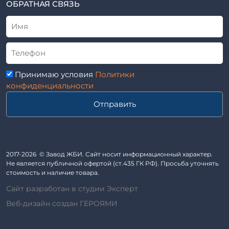
ТУ
ОБРАТНАЯ СВЯЗЬ
Трубы асбоцементные
Альбом
Приставки железобетонные (пасынки) Серия 3.407-57 и
ГОСТ
ГОСТ 14295-75
Лестничные марши
Автопавильоны
Принимаю условия
Политики
Анкера железобетонные
конфиденциальности
Балки железобетонные
Отправить
Блоки железобетонные
Диафрагмы жесткости железобетонные
Звенья железобетонные
Кабины санитарно-технические
2017-2026 © Завод ЖБИ. Сайт носит информационный характер.
Не является публичной офертой (ст.435 ГК РФ). Просьба уточнять
Капители колонн
стоимость и наличие товара.
Козырьки входов для общественных зданий
Сайт разработан в студии Эксперт
Колонны железобетонные
Веб-дизайн создан ГЕРОЯМИ
Комплект гаража
Лежни железобетонные