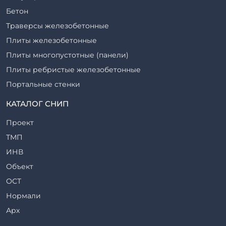
Бетон
Траверсы железобетонные
Плиты железобетонные
Плиты многопустотные (панели)
Плиты ребристые железобетонные
Портальные стенки
Прогоны железобетонные
КАТАЛОГ СНИП
Рабочие камеры и их элементы
Проект
Ригели железобетонные
ТМП
Сваи железобетонные
ИНВ
Стеновые блоки
Объект
Стойки железобетонные
ОСТ
Столбы железобетонные
Нормали
Закладные детали
Арх
Трубы железобетонные
ТР