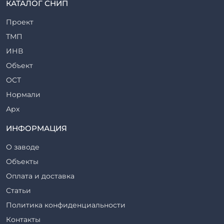
КАТАЛОГ СНИП
Рабочие камеры и их элементы
Проект
Ригели железобетонные
ТМП
Сваи железобетонные
ИНВ
Стеновые блоки
Объект
Стойки железобетонные
ОСТ
Столбы железобетонные
Нормали
Закладные детали
Арх
Трубы железобетонные
ТР
ИНФОРМАЦИЯ
Утяжелители железобетонные
ВСП
Фермы железобетонные
О заводе
Серия
Фундаментные блоки
Объекты
ТП
Фундаменты железобетонные
Оплата и доставка
ТПР
Шахты лифтов железобетонные
Статьи
Шифр
Шпалы железобетонные
Политика конфиденциальности
Рабочие чертежи
Элементы благоустройства
Контакты