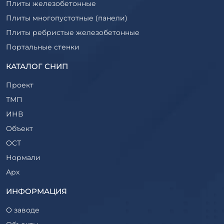
Плиты железобетонные
Плиты многопустотные (панели)
Плиты ребристые железобетонные
Портальные стенки
Прогоны железобетонные
КАТАЛОГ СНИП
Рабочие камеры и их элементы
Проект
Ригели железобетонные
ТМП
Сваи железобетонные
ИНВ
Стеновые блоки
Объект
Стойки железобетонные
ОСТ
Столбы железобетонные
Нормали
Закладные детали
Арх
Трубы железобетонные
ТР
ИНФОРМАЦИЯ
Утяжелители железобетонные
ВСП
Фермы железобетонные
О заводе
Серия
Фундаментные блоки