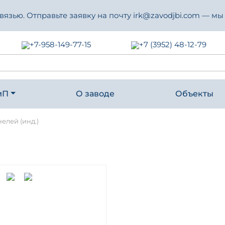
зью. Отправьте заявку на почту irk@zavodjbi.com — мы
+7-958-149-77-15
+7 (3952) 48-12-79
иП
О заводе
Объекты
елей (инд.)