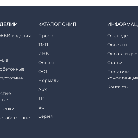
ЗДЕЛИЙ
КАТАЛОГ СНИП
ИНФОРМАЦ
ЖБИ изделия
Проект
О заводе
ТМП
Объекты
ИНВ
Оплата и дос
ные
Объект
Статьи
обетонные
ОСТ
Политика
пустотные
конфиденциа
Нормали
Контакты
Арх
стые
ТР
ные
ВСП
стенки
Серия
езобетонные
ТП
еры и их
ТПР