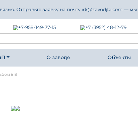
зью. Отправьте заявку на почту irk@zavodjbi.com — мы
+7-958-149-77-15
+7 (3952) 48-12-79
иП
О заводе
Объекты
бом 819