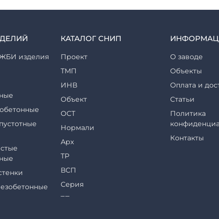
ЗДЕЛИЙ
КАТАЛОГ СНИП
ИНФОРМАЦ
ЖБИ изделия
Проект
О заводе
ТМП
Объекты
ИНВ
Оплата и дос
ные
Объект
Статьи
обетонные
ОСТ
Политика
пустотные
конфиденциа
Нормали
Контакты
Арх
стые
ТР
ные
ВСП
стенки
Серия
езобетонные
ТП
еры и их
ТПР