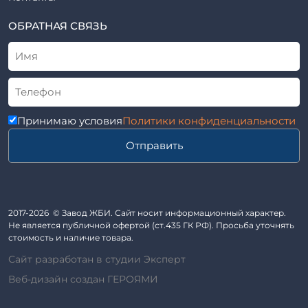
ВСН
Элементы колодца
ТУ
ОБРАТНАЯ СВЯЗЬ
Трубы асбоцементные
Альбом
Приставки железобетонные (пасынки) Серия 3.407-57 и
ГОСТ
ГОСТ 14295-75
Лестничные марши
Автопавильоны
Принимаю условия
Политики конфиденциальности
Анкера железобетонные
Отправить
Балки железобетонные
Блоки железобетонные
Диафрагмы жесткости железобетонные
Звенья железобетонные
2017-2026 © Завод ЖБИ. Сайт носит информационный характер.
Кабины санитарно-технические
Не является публичной офертой (ст.435 ГК РФ). Просьба уточнять
стоимость и наличие товара.
Капители колонн
Сайт разработан в студии Эксперт
Козырьки входов для общественных зданий
Веб-дизайн создан ГЕРОЯМИ
Колонны железобетонные
Комплект гаража