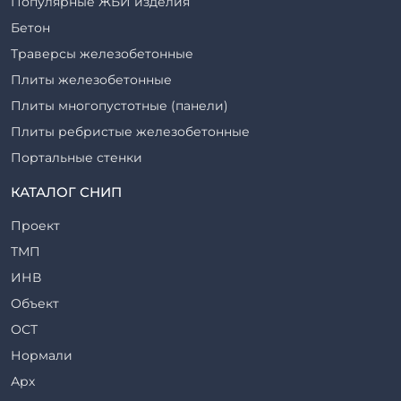
Популярные ЖБИ изделия
Бетон
Траверсы железобетонные
Плиты железобетонные
Плиты многопустотные (панели)
Плиты ребристые железобетонные
Портальные стенки
Прогоны железобетонные
КАТАЛОГ СНИП
Рабочие камеры и их элементы
Проект
Ригели железобетонные
ТМП
Сваи железобетонные
ИНВ
Стеновые блоки
Объект
Стойки железобетонные
ОСТ
Столбы железобетонные
Нормали
Закладные детали
Арх
Трубы железобетонные