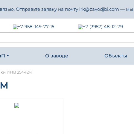
зью. Отправьте заявку на почту irk@zavodjbi.com — мы
+7-958-149-77-15
+7 (3952) 48-12-79
иП
О заводе
Объекты
ики ИНВ 25442м
2М