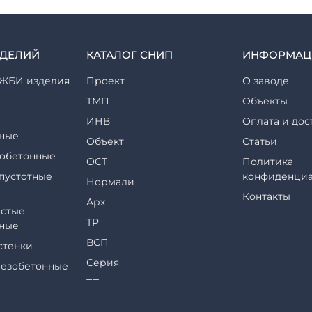
ЗДЕЛИЙ
КАТАЛОГ СНИП
ИНФОРМАЦ
ЖБИ изделия
Проект
О заводе
ТМП
Объекты
ИНВ
Оплата и дос
ные
Объект
Статьи
обетонные
ОСТ
Политика
пустотные
конфиденциа
Нормали
Контакты
Арх
стые
ТР
ные
ВСП
стенки
Серия
езобетонные
ТП
еры и их
ТПР