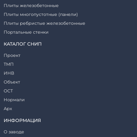
Плиты железобетонные
Плиты многопустотные (панели)
Плиты ребристые железобетонные
Портальные стенки
Прогоны железобетонные
КАТАЛОГ СНИП
Рабочие камеры и их элементы
Проект
Ригели железобетонные
ТМП
Сваи железобетонные
ИНВ
Стеновые блоки
Объект
Стойки железобетонные
ОСТ
Столбы железобетонные
Нормали
Закладные детали
Арх
Трубы железобетонные
ТР
ИНФОРМАЦИЯ
Утяжелители железобетонные
ВСП
Фермы железобетонные
О заводе
Серия