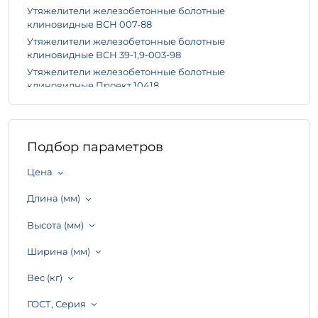
Утяжелители железобетонные болотные
клиновидные ВСН 007-88
Утяжелители железобетонные болотные
клиновидные ВСН 39-1,9-003-98
Утяжелители железобетонные болотные
клиновидные Проект 10418
Утяжелители железобетонные болотные
клиновидные ТУ 102-421-86
Утяжелители железобетонные болотные
Подбор параметров
клиновидные ТУ 102-738-95
Утяжелители железобетонные сборные кольцевые
Цена
типа ВСН 39-1,9-003-98
Утяжелители железобетонные сборные кольцевые
Длина (мм)
типа Проект 994
Утяжелители железобетонные сборные кольцевые
Высота (мм)
типа Проект 998
Ширина (мм)
Утяжелители железобетонные сборные кольцевые
типа ТУ 102-264-81
Вес (кг)
Утяжелители поясные ТУ 102-79
Утяжелители сборные железобетонные
ГОСТ, Серия
охватывающего типа ВСН 007-88