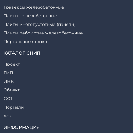
Траверсы железобетонные
Плиты железобетонные
Плиты многопустотные (панели)
Плиты ребристые железобетонные
Портальные стенки
Прогоны железобетонные
КАТАЛОГ СНИП
Рабочие камеры и их элементы
Проект
Ригели железобетонные
ТМП
Сваи железобетонные
ИНВ
Стеновые блоки
Объект
Стойки железобетонные
ОСТ
Столбы железобетонные
Нормали
Закладные детали
Арх
Трубы железобетонные
ТР
ИНФОРМАЦИЯ
Утяжелители железобетонные
ВСП