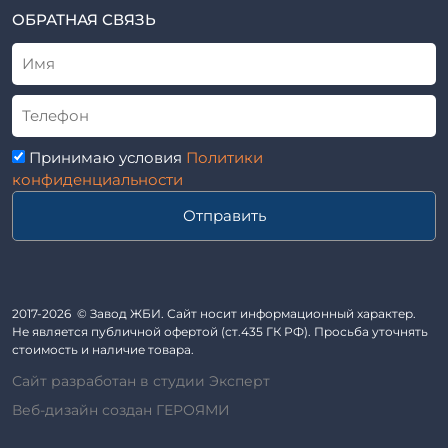
Элементы колодца
ТУ
ОБРАТНАЯ СВЯЗЬ
Трубы асбоцементные
Альбом
Приставки железобетонные (пасынки) Серия 3.407-57 и
ГОСТ
ГОСТ 14295-75
Лестничные марши
Автопавильоны
Принимаю условия
Политики
Анкера железобетонные
конфиденциальности
Балки железобетонные
Отправить
Блоки железобетонные
Диафрагмы жесткости железобетонные
Звенья железобетонные
Кабины санитарно-технические
2017-2026 © Завод ЖБИ. Сайт носит информационный характер.
Не является публичной офертой (ст.435 ГК РФ). Просьба уточнять
Капители колонн
стоимость и наличие товара.
Козырьки входов для общественных зданий
Сайт разработан в студии Эксперт
Колонны железобетонные
Веб-дизайн создан ГЕРОЯМИ
Комплект гаража