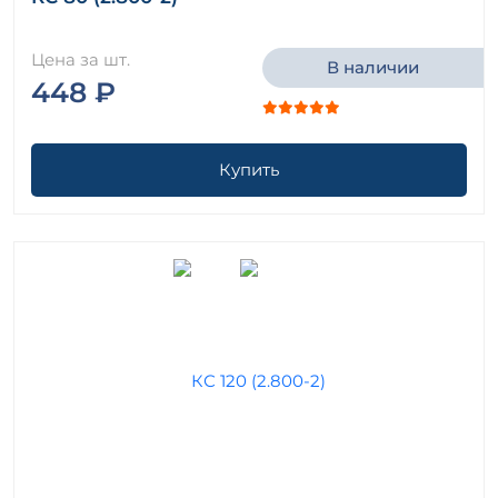
Лотковые перекрытия Альбом СК 3301-86
Опоры лотков Серия 1.100.1-7
Цена за шт.
В наличии
Опоры лотков Серия 1.169.1-1
448 ₽
Рамы лотков Серия 3.820-11
Решетки перекрытий каналов Серия 3.818.9-2
Решетки Серия 2.800-2
Купить
Элементы прямоугольных лотков Серия 3.900-2
Элементы прямоугольных лотков Серия 3.900-3